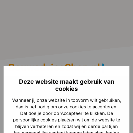
Deze website maakt gebruik van
Architect voor jouw 
cookies
verbouwing nodig?
Wanneer jij onze website in topvorm wilt gebruiken,
dan is het nodig om onze cookies te accepteren.
Beantwoord een paar korte vragen 
Dat doe je door op 'Accepteer' te klikken. De
persoonlijke cookies plaatsen wij om de website te
en ontvang direct jouw persoonlijke 
blijven verbeteren en zodat wij en derde partijen
offerte.
jou persoonlijke content kunnen laten zien. Indien