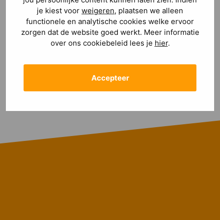
je kiest voor
weigeren
, plaatsen we alleen
✓
functionele en analytische cookies welke ervoor
✓
  Ontwerp, bouwtekening en constructie onder 
zorgen dat de website goed werkt. Meer informatie
over ons cookiebeleid lees je
hier
.
✓
Accepteer
± 2 minuten